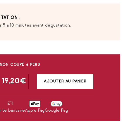
TATION :
ur 5 à 10 minutes avant dégustation.
 NON COUPÉ 6 PERS
19,20
€
AJOUTER AU PANIER
rte bancaire
Apple Pay
Google Pay