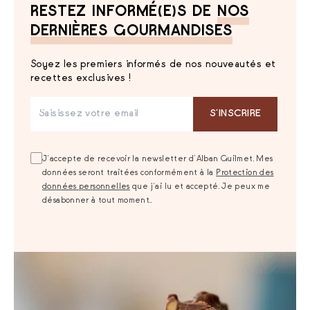
RESTEZ INFORMÉ(E)S DE
NOS
DERNIÈRES GOURMANDISES
Soyez les premiers informés de nos nouveautés et
recettes exclusives !
S‘INSCRIRE
J‘accepte de recevoir la newsletter d’Alban Guilmet. Mes
données seront traitées conformément à la
Protection des
données personnelles
que j‘ai lu et accepté. Je peux me
désabonner à tout moment..