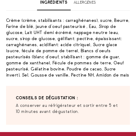
INGRÉDIENTS
ALLERGÈNES
Crème (crème, stabilisants : carraghénanes), sucre, Beurre,
Farine de blé, jaune d’oeuf pasteurisé , Eau, Sirop de
glucose, Lait UHT demi écrémé, nappage neutre (eau,
sucre, sirop de glucose, gélifiant: pectine, épaississant:
carraghénanes, acidifiant: acide citrique), Sucre glace
(sucre, fécule de pomme de terre), Blancs d’oeufs
pasteurisés (blanc d’oeuf, stabilisant : gomme de guar,
gomme de xanthane), Fécule de pommes de terre, Oeuf
pasteurisé, Gélatine bovine, Poudre de cacao, Sucre
inverti, Sel, Gousse de vanille, Pectine NH, Amidon de maïs
CONSEILS DE DÉGUSTATION :
A conserver au réfrigérateur et sortir entre 5 et
10 minutes avant dégustation.