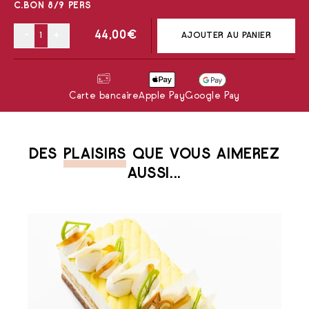
C.BON 8/9 PERS
-
+
44,00
€
AJOUTER AU PANIER
Carte bancaire
Apple Pay
Google Pay
DES
PLAISIRS
QUE VOUS AIMEREZ
AUSSI...