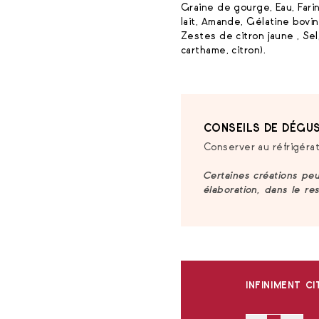
Graine de gourge, Eau, Fari
lait, Amande, Gélatine bovin
Zestes de citron jaune , Sel
carthame, citron).
CONSEILS DE DÉGUS
Conserver au réfrigérat
Certaines créations pe
élaboration, dans le re
INFINIMENT C