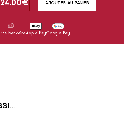
24,00
€
AJOUTER AU PANIER
rte bancaire
Apple Pay
Google Pay
I...