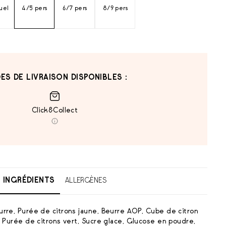
duel
4/5 pers
6/7 pers
8/9 pers
ES DE LIVRAISON DISPONIBLES :
Click&Collect
INGRÉDIENTS
ALLERGÈNES
urre, Purée de citrons jaune, Beurre AOP, Cube de citron
, Purée de citrons vert, Sucre glace, Glucose en poudre,