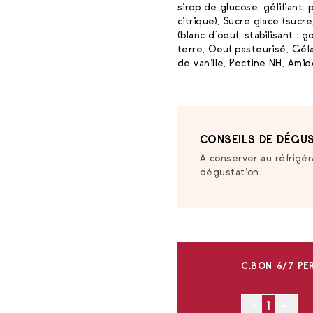
sirop de glucose, gélifiant: 
citrique), Sucre glace (sucr
(blanc d’oeuf, stabilisant
terre, Oeuf pasteurisé, Gél
de vanille, Pectine NH, Ami
CONSEILS DE DÉGUS
A conserver au réfrigér
dégustation.
C.BON 6/7 PE
-
+