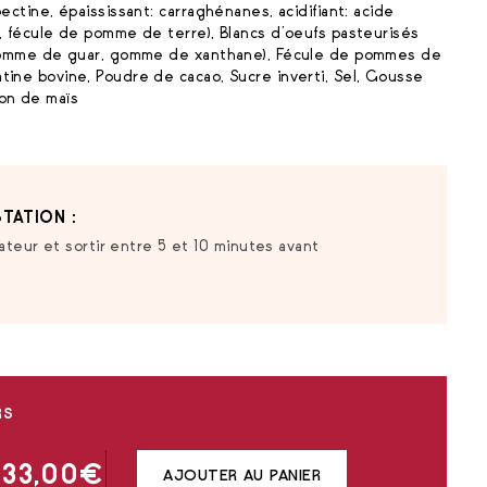
pectine, épaississant: carraghénanes, acidifiant: acide
e, fécule de pomme de terre), Blancs d’oeufs pasteurisés
 : gomme de guar, gomme de xanthane), Fécule de pommes de
atine bovine, Poudre de cacao, Sucre inverti, Sel, Gousse
don de maïs
TATION :
ateur et sortir entre 5 et 10 minutes avant
RS
33,00
€
AJOUTER AU PANIER