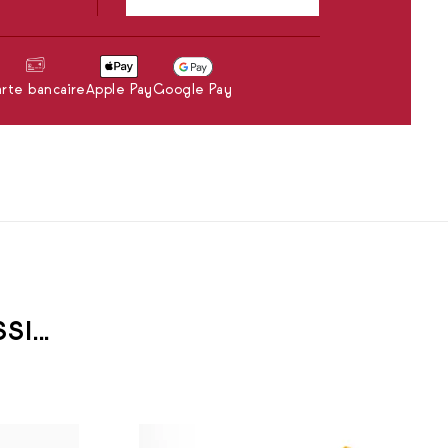
rte bancaire
Apple Pay
Google Pay
I...