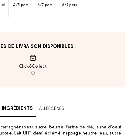
duel
4/5 pers
6/7 pers
8/9 pers
ES DE LIVRAISON DISPONIBLES :
Click&Collect
INGRÉDIENTS
ALLERGÈNES
 carraghénanes), sucre, Beurre, Farine de blé, jaune d’oeuf
glucose, Lait UHT demi écrémé, nappage neutre (eau, sucre,