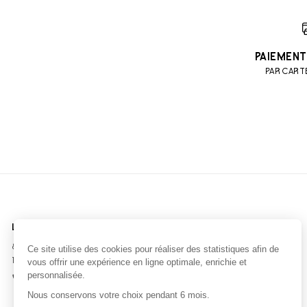
PAIEMENT
PAR CART
LA CHOCOLATERIE
BOUTIQUE CENTRE VILLE
82 boulevard Yves Guillou
6 rue Saint-Jean
14000 CAEN
14000 CAEN
02 31 73 34 90
02 31 45 36 06