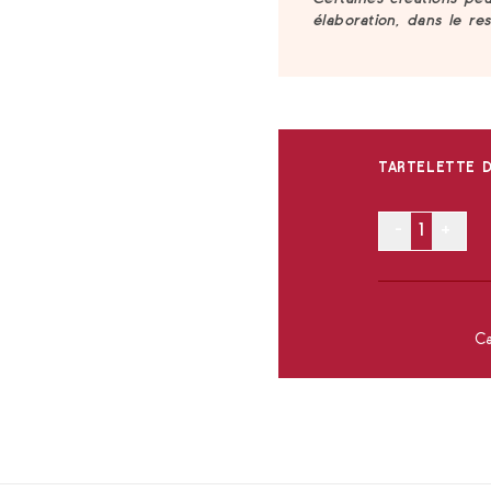
Certaines créations pe
élaboration, dans le re
TARTELETTE D
-
+
Ca