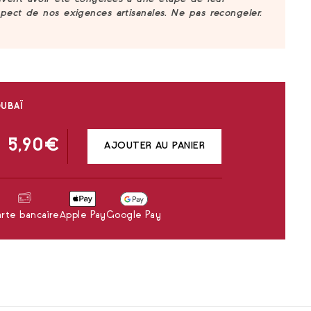
uvent avoir été congelées à une étape de leur
spect de nos exigences artisanales. Ne pas recongeler.
UBAÏ
5,90
€
AJOUTER AU PANIER
rte bancaire
Apple Pay
Google Pay