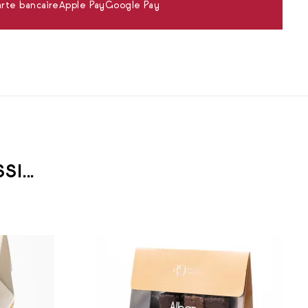
rte bancaire
Apple Pay
Google Pay
I...