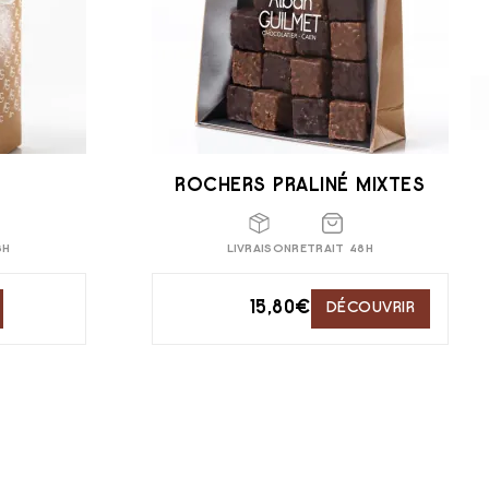
ROCHERS PRALINÉ MIXTES
8H
LIVRAISON
RETRAIT 48H
15,80
€
DÉCOUVRIR