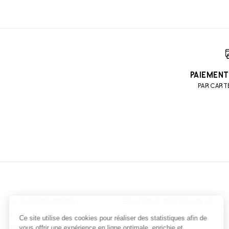
PAIEMENT
PAR CART
LA CHOCOLATERIE
BOUTIQUE CENTRE VILLE
82 boulevard Yves Guillou
6 rue Saint-Jean
14000 CAEN
14000 CAEN