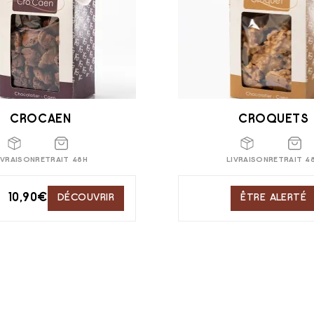
CROCAEN
CROQUETS
IVRAISON
RETRAIT 48H
LIVRAISON
RETRAIT 4
10,90
€
DÉCOUVRIR
ÊTRE ALERTÉ