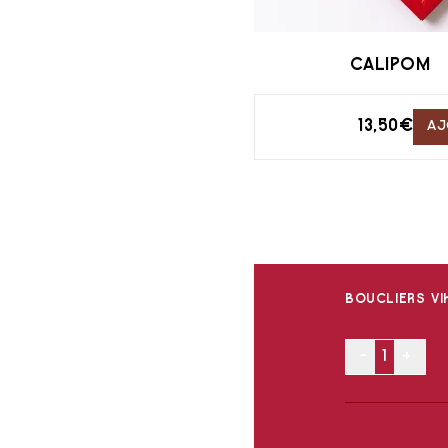
CALIPOM
13,50
€
AJ
BOUCLIERS VI
-
+