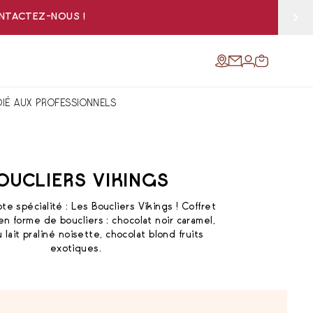
ONTACTEZ-NOUS !
DIÉ AUX PROFESSIONNELS
OUCLIERS VIKINGS
e spécialité : Les Boucliers Vikings ! Coffret
en forme de boucliers : chocolat noir caramel,
 lait praliné noisette, chocolat blond fruits
exotiques.