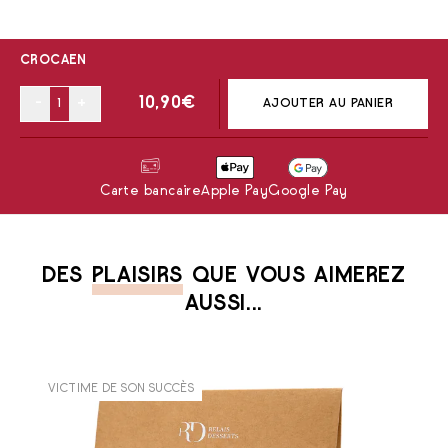
CROCAEN
-
+
10,90
€
AJOUTER AU PANIER
Carte bancaire
Apple Pay
Google Pay
DES
PLAISIRS
QUE VOUS AIMEREZ
AUSSI...
VICTIME DE SON SUCCÈS