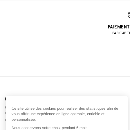
PAIEMENT
PAR CART
LA CHOCOLATERIE
BOUTIQUE CENTRE VILLE
82 boulevard Yves Guillou
6 rue Saint-Jean
14000 CAEN
14000 CAEN
02 31 73 34 90
02 31 45 36 06