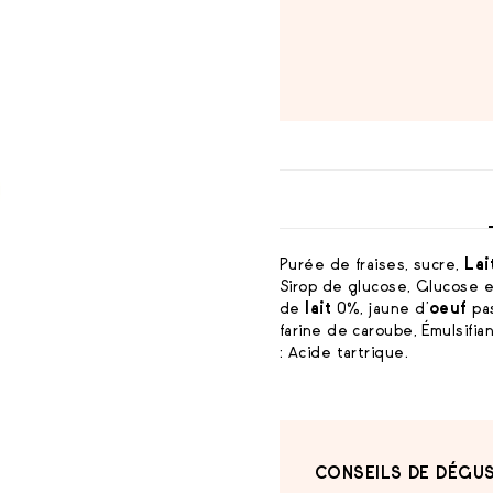
Purée de fraises, sucre,
Lai
Sirop de glucose, Glucose 
de
lait
0%, jaune d’
oeuf
pas
farine de caroube, Émulsifian
: Acide tartrique.
CONSEILS DE DÉGUS