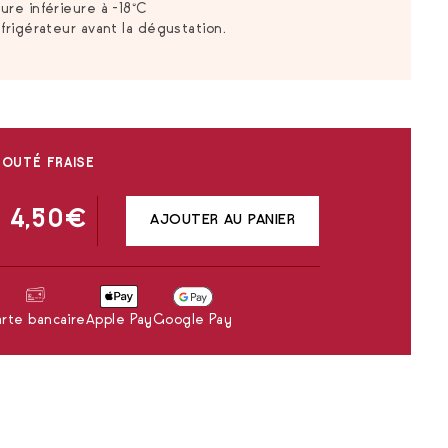
re inférieure à -18°C
frigérateur avant la dégustation.
LOUTÉ FRAISE
4,50
€
AJOUTER AU PANIER
rte bancaire
Apple Pay
Google Pay