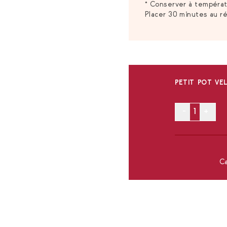
* Conserver à températu
Placer 30 minutes au ré
PETIT POT VE
-
+
Ca