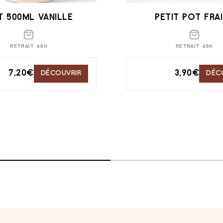
T 500ML VANILLE
PETIT POT FRA
RETRAIT 48H
RETRAIT 48H
7,20
€
3,90
€
DÉCOUVRIR
DÉC