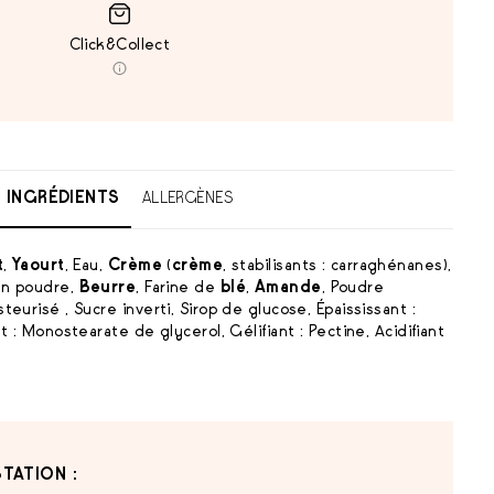
Click&Collect
INGRÉDIENTS
ALLERGÈNES
t
,
Yaourt
, Eau,
Crème
(
crème
, stabilisants : carraghénanes),
en poudre,
Beurre
, Farine de
blé
,
Amande
, Poudre
teurisé , Sucre inverti, Sirop de glucose, Épaississant :
t : Monostearate de glycerol, Gélifiant : Pectine, Acidifiant
TATION :