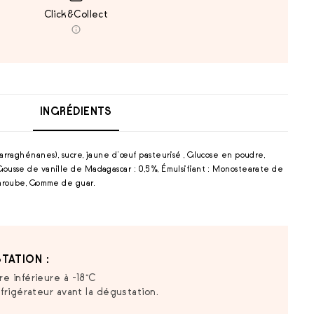
Click&Collect
INGRÉDIENTS
 carraghénanes), sucre, jaune d’œuf pasteurisé , Glucose en poudre,
 Gousse de vanille de Madagascar : 0,5%, Émulsifiant : Monostearate de
 caroube, Gomme de guar.
TATION :
e inférieure à -18°C
frigérateur avant la dégustation.