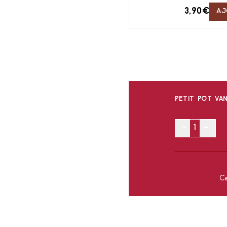
3,90
€
AJ
PETIT POT VAN
-
+
Ca