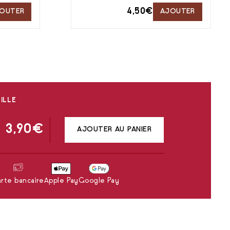
4,50
€
OUTER
AJOUTER
ILLE
3,90
€
AJOUTER AU PANIER
rte bancaire
Apple Pay
Google Pay