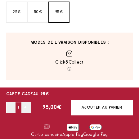
25€
50€
95€
MODES DE LIVRAISON DISPONIBLES :
Click&Collect
CARTE CADEAU 95€
-
+
95,00
€
AJOUTER AU PANIER
Carte bancaire
Apple Pay
Google Pay