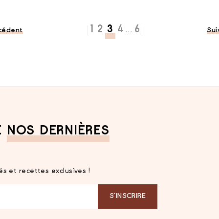
1
2
3
4
6
…
cédent
Sui
E
NOS DERNIÈRES
s et recettes exclusives !
S‘INSCRIRE