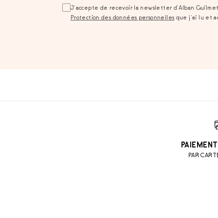
J‘accepte de recevoir la newsletter d’Alban Guilme
Protection des données personnelles
que j‘ai lu et 
PAIEMENT
PAR CART