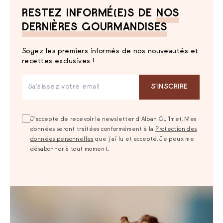
RESTEZ INFORMÉ(E)S DE
NOS
DERNIÈRES GOURMANDISES
Soyez les premiers informés de nos nouveautés et
recettes exclusives !
S‘INSCRIRE
J‘accepte de recevoir la newsletter d’Alban Guilmet. Mes
données seront traitées conformément à la
Protection des
données personnelles
que j‘ai lu et accepté. Je peux me
désabonner à tout moment..